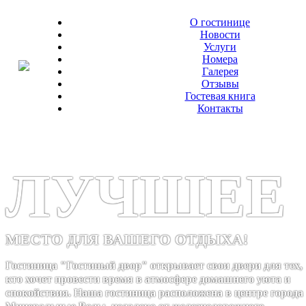
О гостинице
Новости
Услуги
Номера
Галерея
Отзывы
Гостевая книга
Контакты
ЛУЧШЕЕ
МЕСТО ДЛЯ ВАШЕГО ОТДЫХА!
Гостиница "Гостиный двор" открывает свои двери для тех,
кто хочет провести время в атмосфере домашнего уюта и
спокойствия. Наша гостиница расположена в центре города